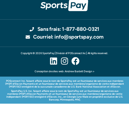
Sans frais: 1-877-880-0321
Courriel: info@sportspay.com
Copyright © 2026 SportsPay | Division of POSconnect Inc | All rights reserved.
Conception de sites web: Andrew Burdett Design >
POSconnect Inc. faisant affaire sous le nom de SportsPay est un fournisseur de services aux membres
(MSP) d’Elavon Payments et un fournisseur de services aux membres/organisme de vente indépendant
(MSP/ISO) enregistré de la succursale canadienne de U.S. Bank National Association et d’Elavon.
SportsPay U.S. Inc. faisant affaire sous le nom de SportsPay est un fournisseur de services aux
membres (MSP) d’Elavon Payments et un fournisseur de services aux membres/organisme de vente
indépendant (MSP/ISO) enregistré d’Elavon, Inc., en Géorgie [une filiale en propriété exclusive de U.S.
Bancorp, Minneapolis, MN].