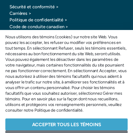
Sécurité et conformité >
Carrières >
Politique de confidentialité >
Code de conduite canadien >
Résolution du COC >
Nous utilisons des témoins (cookies) sur notre site Web. Vous
Lignes directrices de la marque >
pouvez les accepter, les refuser ou modifier vos préférences en
tout temps. En sélectionnant Refuser, seuls les témoins essentiels,
nécessaires au bon fonctionnement du site Web, seront utilisés.
Vous pouvez également les désactiver dans les paramètres de
votre navigateur, mais certaines fonctionnalités du site pourraient
ne pas fonctionner correctement. En sélectionnant Accepter, vous
nous autorisez à utiliser des témoins facultatifs qui nous aident à
Sans frais: 1-877-880-0321
analyser le trafic sur notre site, à améliorer ses fonctionnalités et à
Courriel: info@sportspay.com
vous offrir un contenu personnalisé. Pour choisir les témoins
facultatifs que vous souhaitez autoriser, sélectionnez Gérer mes
témoins. Pour en savoir plus sur la façon dont nous recueillons,
utilisons et protégeons vos renseignements personnels, veuillez
Copyright © 2026 SportsPay | Division of POSconnect Inc | All rights reserved.
consulter notre Politique de confidentialité.
ACCEPTER TOUS LES TÉMOINS
Conception de sites web: Andrew Burdett Design >